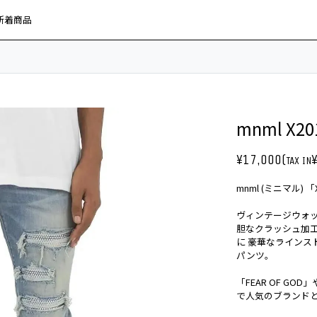
新着商品
mnml X20
¥17,000(
TAX IN
mnml (ミニマル) 「X
ヴィンテージウォ
胆なクラッシュ加
に 豪華なラインス
パンツ。
「FEAR OF GO
で人気のブランドと