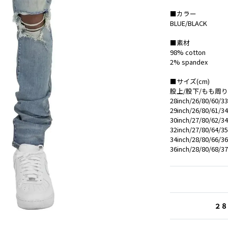
■カラー
BLUE/BLACK
■素材
98% cotton
2% spandex
■サイズ(cm)
股上/股下/もも周り
28inch/26/80/60/33
29inch/26/80/61/34
30inch/27/80/62/34
32inch/27/80/64/35
34inch/28/80/66/36
36inch/28/80/68/37
２８