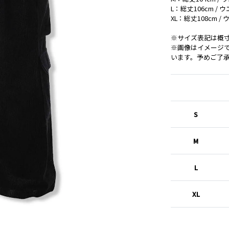
L：総丈106cm / ウ
XL：総丈108cm / 
※サイズ表記は概
※画像はイメージ
います。予めご了
S
M
L
XL