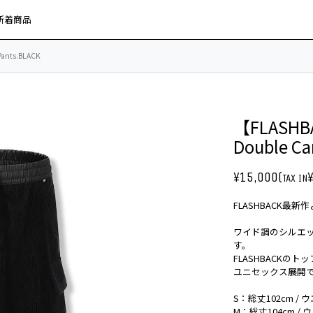
新着商品
ants.BLACK
【FLASHB
Double Ca
¥15,000(
TAX IN
FLASHBACK
ワイド調のシルエ
す。
FLASHBACK
ユニセックス展開
S：総丈102cm / ウ
M：総丈104cm / ウ