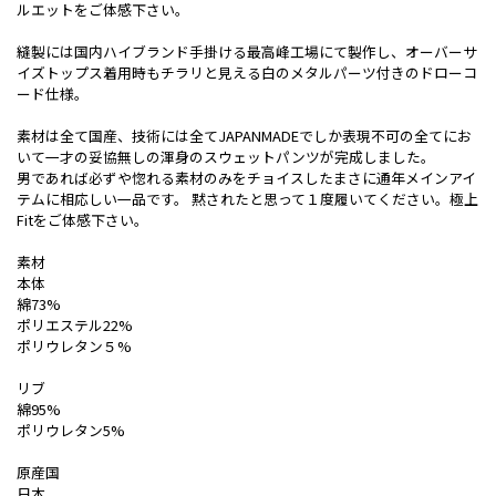
ルエットをご体感下さい。
縫製には国内ハイブランド手掛ける最高峰工場にて製作し、オーバーサ
イズトップス着用時もチラリと見える白のメタルパーツ付きのドローコ
ード仕様。
素材は全て国産、技術には全てJAPANMADEでしか表現不可の全てにお
いて一才の妥協無しの渾身のスウェットパンツが完成しました。
男であれば必ずや惚れる素材のみをチョイスしたまさに通年メインアイ
テムに相応しい一品です。 黙されたと思って１度履いてください。極上
Fitをご体感下さい。
素材
本体
綿73%
ポリエステル22%
ポリウレタン５%
リブ
綿95%
ポリウレタン5%
原産国
日本