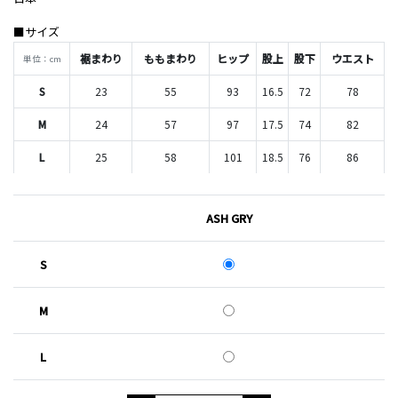
■サイズ
裾まわり
ももまわり
ヒップ
股上
股下
ウエスト
単位：cm
S
23
55
93
16.5
72
78
M
24
57
97
17.5
74
82
L
25
58
101
18.5
76
86
ASH GRY
S
M
L