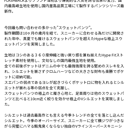
FLASHBACKよりブランド当初より爆発的な人気を誇る伝家の宝刀、国
内最高峰生地を使用し国内差高品質工場にて製作するパンツシリーズ最
新作。
今回最も問い合わせの多かった"スウェットパンツ”。
製作期間は10ヶ月の歳月を経て、スニーカーに合わせる為だけに開発さ
れた年中、真夏でも履けるスウェットパンツを超えたHypeな極上スウ
ェットパンツを実現しました。
生地はコシのある３６０度伸縮と強い戻り感を兼ね揃えたHype Fitスト
レッチ素材を使用し、文句なしの国内最強生地を使用。
全ての前後ポケットはデニムの中でも最強強度を誇る堅めのスレキを入
れ、シルエットを崩さずクロムハーツなどの大きさな財布も楽勝でポケ
ットに収納可能。
スエパンの弱点であるヨレが起きづらくポケット口に物を入れるとシル
エットが崩れる等の弱点を全て克服し、
スウェットパンツの極上のと履き心地と、足首周りは他のスウェットパ
ンツと比べると10cm近く絞りを効かせ極上のVシルエットを実現しまし
た。
シルエットは過去最高作とも言える今季トレンドの全てを落とし込んだ
シルエット。今季のオーバーサイズ、スニーカーに全て横ジワがつきな
がら完璧にハマる餓鬼臭くならない独自のVラインスーパースキニーシ