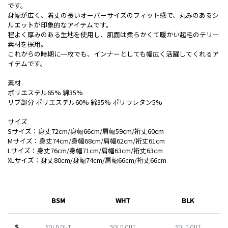
です。
身幅が広く、着丈の長いオーバーサイズのフィット感で、丸みのあるシ
ルエットが印象的なアイテムです。
程よく厚みのある生地を使用し、肌面は柔らかくて暖かい起毛のテリー
素材を採用。
これからの時期に一枚でも、インナーとしても幅広く活躍してくれるア
イテムです。
素材
ポリエステル65% 綿35%
リブ部分 ポリエステル60% 綿35% ポリウレタン5%
サイズ
Sサイズ：身丈72cm/身幅66cm/肩幅59cm/裄丈60cm
Mサイズ：身丈74cm/身幅68cm/肩幅62cm/裄丈61cm
Lサイズ：身丈76cm/身幅71cm/肩幅63cm/裄丈63cm
XLサイズ：身丈80cm/身幅74cm/肩幅66cm/裄丈66cm
BSM
WHT
BLK
S
SOLD OUT
SOLD OUT
SOLD OUT