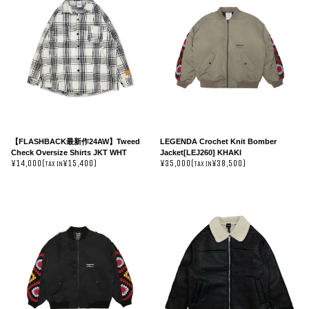
【FLASHBACK最新作24AW】Tweed
LEGENDA Crochet Knit Bomber
Check Oversize Shirts JKT WHT
Jacket[LEJ260] KHAKI
¥14,000(
¥15,400)
¥35,000(
¥38,500)
TAX IN
TAX IN