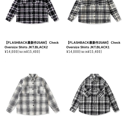
【FLASHBACK最新作25AW】 Check
【FLASHBACK最新作25AW】 Check
Oversize Shirts JKT.BLACK2
Oversize Shirts JKT.BLACK1
¥14,000(
¥15,400)
¥14,000(
¥15,400)
TAX IN
TAX IN