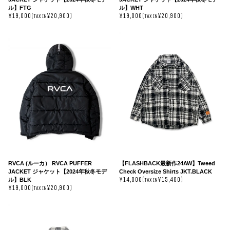
ル】FTG
ル】WHT
¥19,000(
¥20,900)
¥19,000(
¥20,900)
TAX IN
TAX IN
RVCA (ルーカ） RVCA PUFFER
【FLASHBACK最新作24AW】Tweed
JACKET ジャケット【2024年秋冬モデ
Check Oversize Shirts JKT.BLACK
¥14,000(
¥15,400)
ル】BLK
TAX IN
¥19,000(
¥20,900)
TAX IN