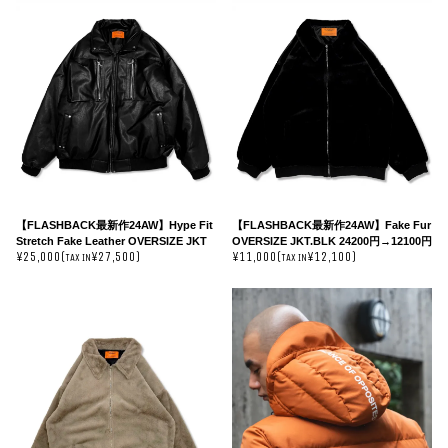
【FLASHBACK最新作24AW】Hype Fit
【FLASHBACK最新作24AW】Fake Fur
Stretch Fake Leather OVERSIZE JKT
OVERSIZE JKT.BLK 24200円→12100円
¥25,000(
¥27,500)
¥11,000(
¥12,100)
TAX IN
TAX IN