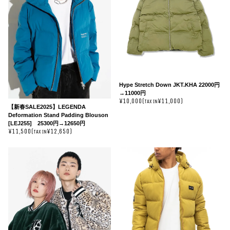
Hype Stretch Down JKT.KHA 22000円
→11000円
¥10,000(
¥11,000)
TAX IN
【新春SALE2025】LEGENDA
Deformation Stand Padding Blouson
[LEJ255] 25300円→12650円
¥11,500(
¥12,650)
TAX IN