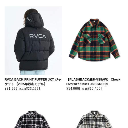
RVCA BACK PRINT PUFFER JKT ジャ
【FLASHBACK最新作25AW】 Check
ケット 【2025年秋冬モデル】
Oversize Shirts JKT.GREEN
¥21,000(
¥23,100)
¥14,000(
¥15,400)
TAX IN
TAX IN