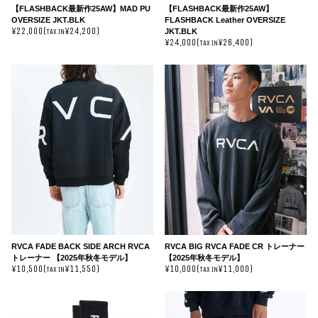
【FLASHBACK最新作25AW】MAD PU
【FLASHBACK最新作25AW】
OVERSIZE JKT.BLK
FLASHBACK Leather OVERSIZE
¥22,000(
¥24,200)
JKT.BLK
TAX IN
¥24,000(
¥26,400)
TAX IN
RVCA FADE BACK SIDE ARCH RVCA
RVCA BIG RVCA FADE CR トレーナー
トレーナー 【2025年秋冬モデル】
【2025年秋冬モデル】
¥10,500(
¥11,550)
¥10,000(
¥11,000)
TAX IN
TAX IN