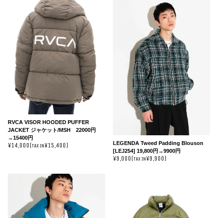
RVCA VISOR HOODED PUFFER
JACKET ジャケット/MSH 22000円
→15400円
LEGENDA Tweed Padding Blouson
¥14,000(
¥15,400)
TAX IN
[LEJ254] 19,800円→9900円
¥9,000(
¥9,900)
TAX IN