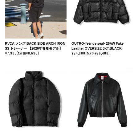
RVCA メンズ BACK SIDE ARCH IRON
OUTRO-feer de seal- 25AW Fake
SS トレーナー 【2026年春夏モデル】
Leather OVERSIZE JKT.BLACK
¥7,900(
¥8,690)
¥24,000(
¥26,400)
TAX IN
TAX IN