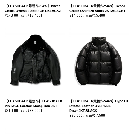
【FLASHBACK最新作25AW】Tweed
【FLASHBACK最新作25AW】Tweed
Check Oversize Shirts JKT.BLACK2
Check Oversize Shirts JKT.BLACK1
¥14,000(
¥15,400)
¥14,000(
¥15,400)
TAX IN
TAX IN
【FLASHBACK最新作】FLASHBACK
【FLASHBACK最新作24AW】Hype Fit
VINTAGE Leather Sheep Boa JKT
Stretch Leather OVERSIZE
¥30,000(
¥33,000)
DownJKT.BLACK
TAX IN
¥25,000(
¥27,500)
TAX IN