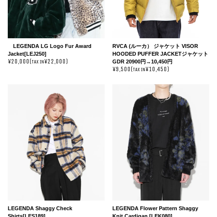
LEGENDA LG Logo Fur Award
RVCA (ルーカ） ジャケット VISOR
Jacket[LEJ250]
HOODED PUFFER JACKETジャケット
¥20,000(
¥22,000)
GDR 20900円→10,450円
TAX IN
¥9,500(
¥10,450)
TAX IN
LEGENDA Shaggy Check
LEGENDA Flower Pattern Shaggy
Shirts[LES189]
Knit Cardigan [LEK080]