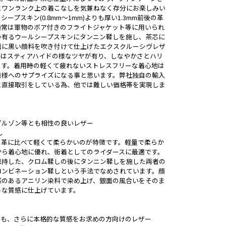
とワンランク上の着こなしを気兼ねなく存分にお楽しみい
ープスキン(0.8mm～1mm)よりも厚い1.3mm前後の革
通常は軍物のボア付きのフライトジャケット等に用いられ
の有るウールシープスキンにタンニン鞣しを施し、茶芯に
面に黒い顔料を吹き付けて仕上げたエクスクルーシヴレザ
感はスティアハイドの様なツヤが有り、しなやかさとハリ
ます。着用時の軽くて疲れないストレスフリーな着心地は
皆様へのサプライズになる事と思います。弊社独自の輸入
と直接取引をしている為、他では難しい価格帯を実現しま
ブルゾン等とも相性の良いレザー
し
の革に比べて軽くて柔らかいのが特徴です。軽量で柔らか
から着心地に優れ、街着としてのライダースに最適です。
?を保持した、クロム鞣しの後にタンニン鞣しを施した両者の
コンビネーション鞣しという手法でなめされています。顔
感のあるアニリン染料で染め上げ、銀面の風合いをそのま
トな質感に仕上げています。
りも、さらに本格的な質感をお求めの方向けのレザー