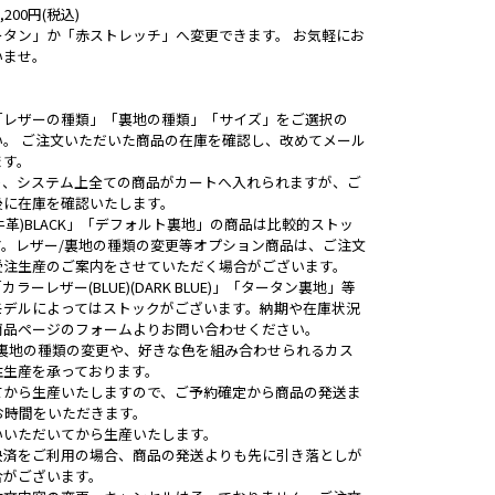
200円(税込)
ータン」か「赤ストレッチ」へ変更できます。 お気軽にお
いませ。
】
「レザーの種類」「裏地の種類」「サイズ」をご選択の
い。 ご注文いただいた商品の在庫を確認し、改めてメール
ます。
り、システム上全ての商品がカートへ入れられますが、ご
後に在庫を確認いたします。
牛革)BLACK」「デフォルト裏地」の商品は比較的ストッ
す。レザー/裏地の種類の変更等オプション商品は、ご注文
受注生産のご案内をさせていただく場合がございます。
ラーレザー(BLUE)(DARK BLUE)」「タータン裏地」等
モデルによってはストックがございます。納期や在庫状況
商品ページのフォームよりお問い合わせください。
/裏地の種類の変更や、好きな色を組み合わせられるカス
注生産を承っております。
てから生産いたしますので、ご予約確定から商品の発送ま
お時間をいただきます。
いいただいてから生産いたします。
決済をご利用の場合、商品の発送よりも先に引き落としが
合がございます。