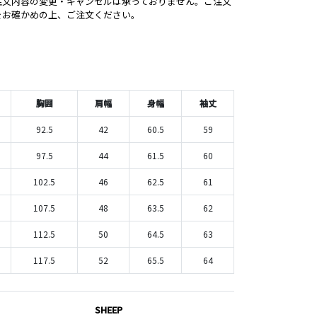
注文内容の変更・キャンセルは承っておりません。ご注文
をお確かめの上、ご注文ください。
胸囲
肩幅
身幅
袖丈
92.5
42
60.5
59
97.5
44
61.5
60
102.5
46
62.5
61
107.5
48
63.5
62
112.5
50
64.5
63
117.5
52
65.5
64
SHEEP