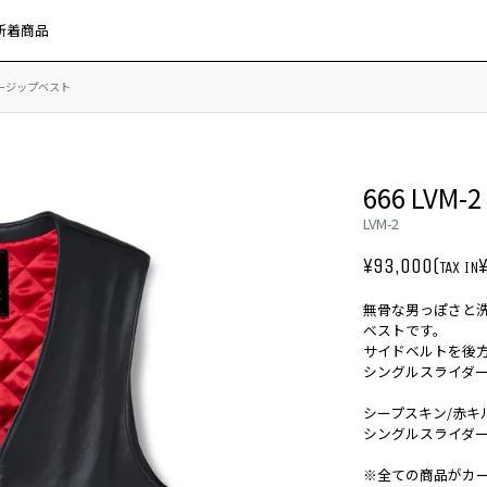
新着商品
レザージップベスト
666 LV
LVM-2
¥93,000(
TAX IN
無骨な男っぽさと
ベストです。
サイドベルトを後
シングルスライダ
シープスキン/赤キ
シングルスライダ
※全ての商品がカ