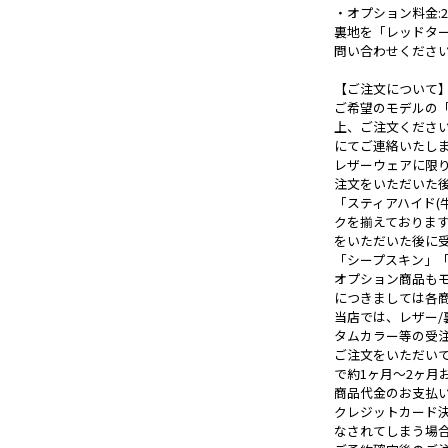
・オプション料金:2,
裏地を「レッドタ
問い合わせくださ
【ご注文について
ご希望のモデルの
上、ご注文くださ
にてご連絡いたし
レザーウェアに限
注文をいただいた
「スティアハイド(
クを揃えておりま
をいただいた後に
「シープスキン」「カ
オプション商品も
につきましては各
当店では、レザー
タムカラー等の受
ご注文をいただい
で約1ヶ月～2ヶ月
商品代金のお支払
クレジットカード
なされてしまう場