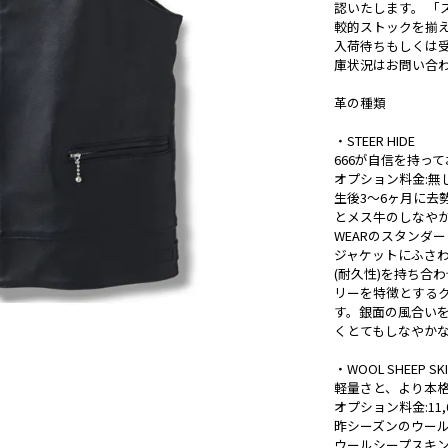
認いたします。 「ス
較的ストックを揃
入荷待ちもしくは
庫状況はお問い合
革の種類
・STEER HIDE
666が自信を持っ
オプション料金:無
生後3～6ヶ月に去
とメス牛のしなやかさ
WEARのスタンダ
ジャケットにふさわ
(耐久性)を持ち合
リーを特徴とする
す。銀面の風合い
くとてもしなやか
・WOOL SHEEP SK
軽量さと、より本
オプション料金:11,0
昨シーズンのウール
ウールシープスキ