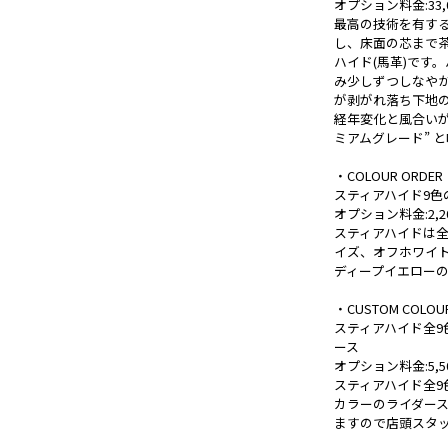
オプション料金:33,0
最高の技術を有する
し、床面の芯まで
ハイド(馬革)です
み少しずつしなや
が剥がれ落ち下地の
経年変化と風合い
ミアムグレード” 
・COLOUR ORDER
スティアハイド9色
オプション料金:2,2
スティアハイドは
イズ、オフホワイ
ディープイエロー
・CUSTOM COLOU
スティアハイド全
ース
オプション料金:5,5
スティアハイド全
カラーのライダー
ますので店頭スタ