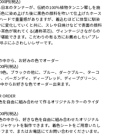
00円(税込)
日本のタンナーが、伝統の100％植物タンニン鞣しを施
茶色に染め上げた後に黒色の顔料を吹いて仕上げたホース
。ハードで重量感がありますが、着込むほどに体型に馴染
かに変化していくと共に、スレや日焼けなどで表面の顔料
茶色が現れてくる(通称茶芯)、ヴィンテージさながらの
が堪能できます。こだわりの有る方にお薦めしたい“プレ
と呼ぶにふさわしいレザーです。
の中から、お好みの色でオーダー
00円(税込)
全9色。ブラックの他に、ブルー、ダークブルー、ターコ
ト、バーガンディ、ディープレッド、ディープグリーン、
の中からお好きな色でオーダー出来ます。
R ORDER
9色を自由に組み合わせて作るオリジナルカラーのライダ
00円(税込)
9色の中から、好きな色を自由に組み合わせたオリジナル
スジャケットを製作できます。着色シートをご用意いたし
ッフまで、またはお電話にてお問い合わせくださいませ。