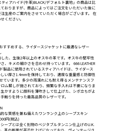
ティアハイド(牛革)BLACK/デフォルト裏地」の商品は比
えておりますが、商品によってはご注文をいただいた後に
受注生産のご案内をさせていただく場合がございます。 在
わせください。
ておすすめする、ライダースジャケットに最適なレザー
し
勢した、生後2年以上のオス牛の革です。オス牛の堅牢性
、キメの細かさを合わせ持っています。 666 LEATHER
ード製品に使用されているスティアハイドは、ライダース
しい厚さ1.4mmを保持しており、適度な重量感と防御性
わせています。多少の雨濡れにも耐え得るメンテナンスフ
クロム鞣しが施されており、頻繁な手入れは不要になりま
を生かすように顔料を薄吹きして仕上げた、シボ立ちがよ
な手触りを持った最高品質のレザーです。
IN
格的な質感を兼ね備えたワンランク上のシープスキン
00円(税込)
シープとは全く別物のベジタブルタンニン仕上げのU.K.
ン。革の断面が茶芯仕上げになっており、ヴィンテージさ