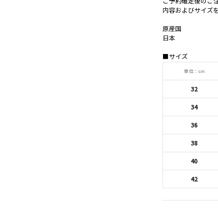
ご予約確定後のご
内容およびサイズ
原産国
日本
■サイズ
単位：cm
32
34
36
38
40
42