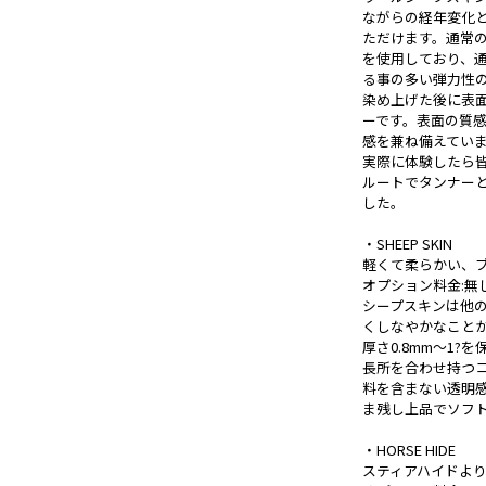
ながらの経年変化
ただけます。通常のシ
を使用しており、
る事の多い弾力性
染め上げた後に表
ーです。表面の質
感を兼ね備えてい
実際に体験したら
ルートでタンナー
した。
・SHEEP SKIN
軽くて柔らかい、
オプション料金:無
シープスキンは他
くしなやかなこと
厚さ0.8mm～1
長所を合わせ持つ
料を含まない透明
ま残し上品でソフ
・HORSE HIDE
スティアハイドよ