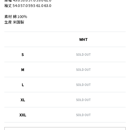
袖丈 54.0 57.0 59.5 61.0 63.0
素材 綿 100％
生産 米国製
WHT
S
SOLD OUT
M
SOLD OUT
L
SOLD OUT
XL
SOLD OUT
XXL
SOLD OUT