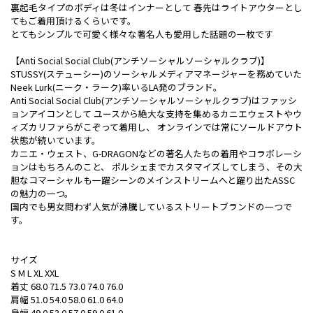
裏起毛タイプのボディは冬はインナーとして 春先はライトアウターとし
てもご着用頂けるくらいです。
とてもシンプルで可愛く様々な著名人も愛用した話題の一枚です
【Anti Social Social Club(アンチソーシャルソーシャルクラブ)】
STUSSY(ステューシー)のソーシャルメディアマネージャーを務めていた
Neek Lurk(ニーク・ラーク)率いるLA発のブランド。
Anti Social Social Club(アンチソーシャルソーシャルクラブ)はファッシ
ョンアイコンとして ユースから絶大な支持を集めるカニエウェストやウ
ィズカリファらがこぞって着用し、 オンラインでは常にソールドアウト
状態が続いています。
カニエ・ウェスト、G-DRAGONなどの著名人たちの着用やコラボレーシ
ョンはもちろんのこと、 ポルシェまでカスタマイズしてしまう、その大
胆なコマーシャルも一躍シーンのメインストリームへと躍り出たASSC
の魅力の一つ。
国内でも男女問わず人気が沸騰しているストリートブランドの一つで
す。
サイズ
S M L XL XXL
着丈 68.0 71.5 73.0 74.0 76.0
肩幅 51.0 54.0 58.0 61.0 64.0
身幅 49.0 53.0 57.0 59.0 61.0