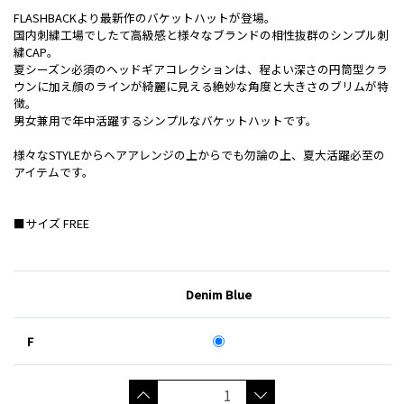
FLASHBACKより最新作のバケットハットが登場。
国内刺繍工場でしたて高級感と様々なブランドの相性抜群のシンプル刺
繍CAP。
夏シーズン必須のヘッドギアコレクションは、程よい深さの円筒型クラ
ウンに加え顔のラインが綺麗に見える絶妙な角度と大きさのブリムが特
徴。
男女兼用で年中活躍するシンプルなバケットハットです。
様々なSTYLEからヘアアレンジの上からでも勿論の上、夏大活躍必至の
アイテムです。
■サイズ FREE
Denim Blue
F