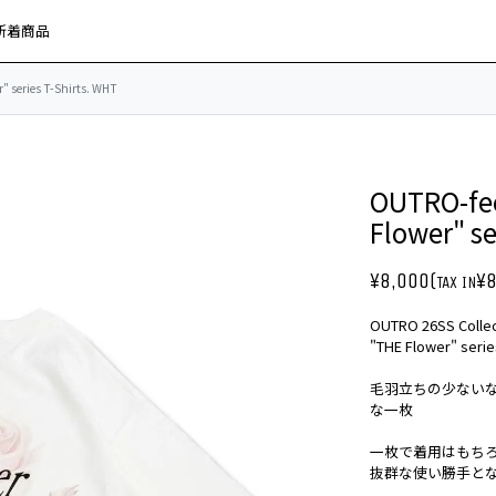
新着商品
" series T-Shirts. WHT
OUTRO-fee
Flower" se
¥8,000(
¥8
TAX IN
OUTRO 26SS Collec
"THE Flower" s
毛羽立ちの少ない
な一枚
一枚で着用はもちろ
抜群な使い勝手と