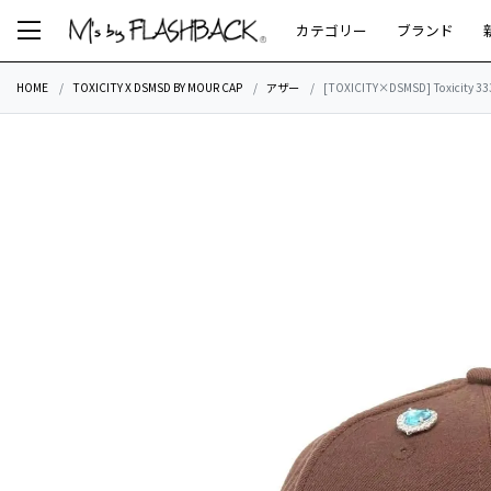
カテゴリー
ブランド
HOME
TOXICITY X DSMSD BY MOUR CAP
アザー
[TOXICITY×DSMSD] Toxicity 33