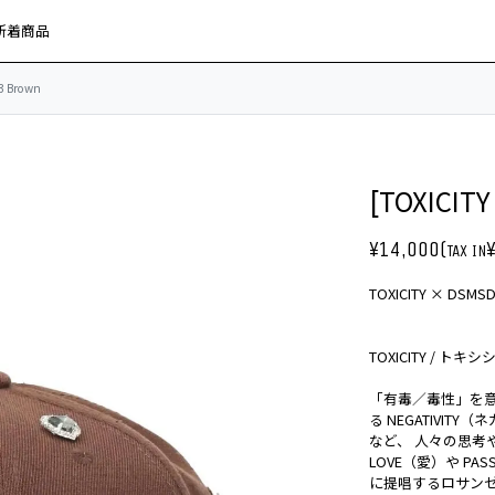
新着商品
3 Brown
[TOXICITY
¥14,000(
TAX IN
TOXICITY × 
TOXICITY / トキ
「有毒／毒性」を意味
る NEGATIVIT
など、 人々の思
LOVE（愛）や P
に提唱するロサン