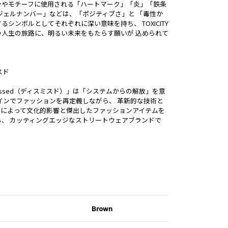
ンやモチーフに使用される「ハートマーク」「炎」「鉄条
ジェルナンバー」などは、「ポジティブさ」と 「毒性か
るシンボルとしてそれぞれに深い意味を持ち、 TOXICITY
の人生の旅路に、明るい未来をもたらす願いが 込められて
スド
missed（ディスミスド）」は「システムからの解放」を意
インでファッションを再定義しながら、 革新的な技術と
ィによって文化的影響と傑出したファッションアイテムを
る、 カッティングエッジなストリートウェアブランドで
Brown