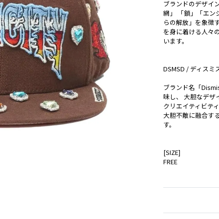
ブランドのデザイ
網」 「鎖」「エン
らの解放」を象徴す
を身に着ける人々
います。
DSMSD / ディスミ
ブランド名「Dis
味し、 大胆なデザ
クリエイティビテ
大胆不敵に融合す
す。
[SIZE]
FREE