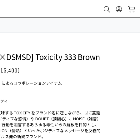
×DSMSD] Toxicity 333 Brown
¥15,400)
DSMSD によるコラボレーションアイテム
シシティ
する TOXICITY をブランド名に冠しながら、世に蔓延
Y（ネガティブな感情）や DOUBT（猜疑心）、NOISE（雑音）
考や行動を阻害するあらゆる毒性からの解放を目的とし、
ASSION（情熱）といったポジティブなメッセージを反義的
ゼルス発の新鋭ブランド。