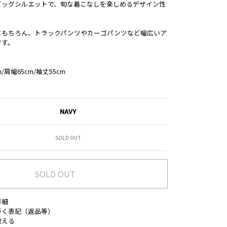
ビッグシルエットで、旬な着こなしを楽しめるデザイン性
はもちろん、トラックパンツやカーゴパンツなど幅広いア
です。
/肩幅65cm/袖丈55cm
NAVY
SOLD OUT
SOLD OUT
詳細
づく表記（返品等）
教える