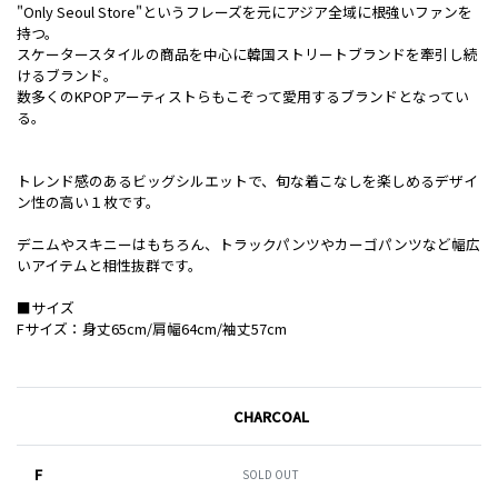
"Only Seoul Store"というフレーズを元にアジア全域に根強いファンを
持つ。
スケータースタイルの商品を中心に韓国ストリートブランドを牽引し続
けるブランド。
数多くのKPOPアーティストらもこぞって愛用するブランドとなってい
る。
トレンド感のあるビッグシルエットで、旬な着こなしを楽しめるデザイ
ン性の高い１枚です。
デニムやスキニーはもちろん、トラックパンツやカーゴパンツなど幅広
いアイテムと相性抜群です。
■サイズ
Fサイズ：身丈65cm/肩幅64cm/袖丈57cm
CHARCOAL
F
SOLD OUT