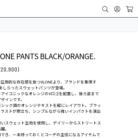
LONE PANTS BLACK/ORANGE.
¥20,900)
圧倒的な存在感を放つVLONEより、ブランドを象徴す
にあしらったスウェットパンツが登場。
はアイコニックなオレンジのVロゴを配置し、後ろ姿まで
デザインです。
ゴシック調のオレンジテキストを縦にレイアウト。ブラッ
トラストが際立ち、シンプルながら強いインパクトを演出
良いスウェット生地を使用し、デイリーからストリートス
活躍。
用でき、一本持っておくとコーデの主役になるアイテムで