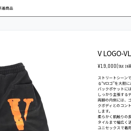
新着商品
V LOGO-V
¥19,000(
TAX IN
ストリートシーンで
る“Vロゴ”を大胆
バックポケットに
しっかり主張する
両脚の内側には、
クボディとのコン
します。
柔らかく肌触りの
タイルまで幅広く
ユニセックスで着