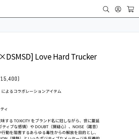
×DSMSD] Love Hard Trucker
¥15,400)
DSMSD によるコラボレーションアイテム
シシティ
する TOXICITY をブランド名に冠しながら、世に蔓延
Y（ネガティブな感情）や DOUBT（猜疑心）、NOISE（雑音）
考や行動を阻害するあらゆる毒性からの解放を目的とし、
ASSION（情熱）といったポジティブなメッセージを反義的