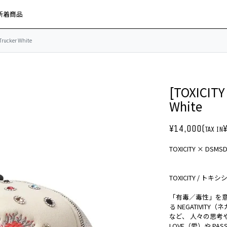
新着商品
rucker White
[TOXICITY
White
¥14,000(
TAX IN
TOXICITY × 
TOXICITY / トキ
「有毒／毒性」を意味
る NEGATIVIT
など、 人々の思
LOVE（愛）や P