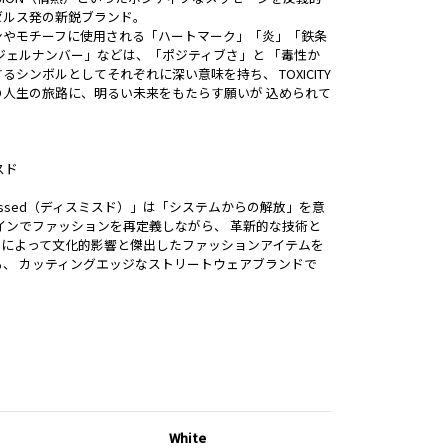
ゼルス発の新鋭ブランド。
ンやモチーフに使用される「ハートマーク」「炎」「鉄条
ジェルナンバー」などは、「ポジティブさ」と 「毒性か
るシンボルとしてそれぞれに深い意味を持ち、 TOXICITY
の人生の旅路に、明るい未来をもたらす願いが 込められて
スド
missed（ディスミスド）」は「システムからの解放」を意
インでファッションを再定義しながら、 革新的な技術と
ィによって文化的影響と傑出したファッションアイテムを
る、 カッティングエッジなストリートウェアブランドで
White