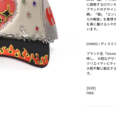
に提唱するロサン
ブランドのデザイ
網」 「鎖」「エン
らの解放」を象徴す
を身に着ける人々
います。
DSMSD / ディスミ
ブランド名「Dis
味し、 大胆なデザ
クリエイティビテ
大胆不敵に融合す
す。
[SIZE]
FREE