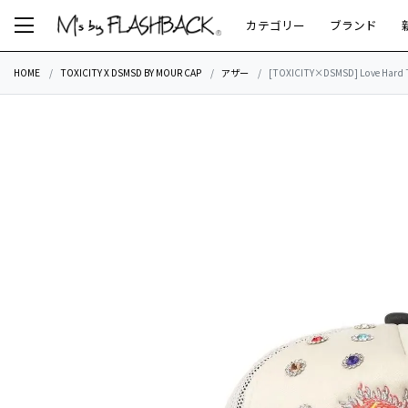
カテゴリー
ブランド
HOME
TOXICITY X DSMSD BY MOUR CAP
アザー
[TOXICITY×DSMSD] Love Hard T