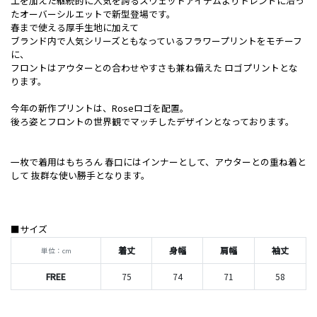
工を加えた継続的に人気を誇るスウェットアイテムよりトレンドに沿っ
たオーバーシルエットで新型登場です。
春まで使える厚手生地に加えて
ブランド内で人気シリーズともなっているフラワープリントをモチーフ
に、
フロントはアウターとの合わせやすさも兼ね備えた ロゴプリントとな
ります。
今年の新作プリントは、Roseロゴを配置。
後ろ姿とフロントの世界観でマッチしたデザインとなっております。
一枚で着用はもちろん 春口にはインナーとして、アウターとの重ね着と
して 抜群な使い勝手となります。
■サイズ
着丈
身幅
肩幅
袖丈
単位：cm
FREE
75
74
71
58