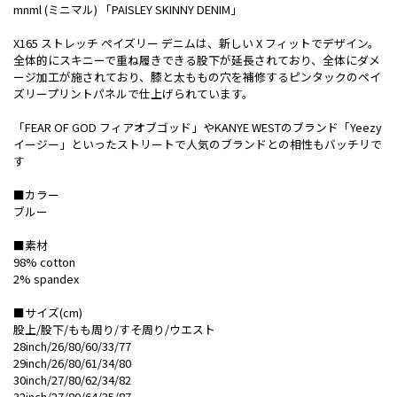
mnml (ミニマル) 「PAISLEY SKINNY DENIM」
X165 ストレッチ ペイズリー デニムは、新しい X フィットでデザイン。
全体的にスキニーで重ね履きできる股下が延長されており、全体にダメ
ージ加工が施されており、膝と太ももの穴を補修するピンタックのペイ
ズリープリントパネルで仕上げられています。
「FEAR OF GOD フィアオブゴッド」やKANYE WESTのブランド「Yeezy
イージー」といったストリートで人気のブランドとの相性もバッチリで
す
■カラー
ブルー
■素材
98% cotton
2% spandex
■サイズ(cm)
股上/股下/もも周り/すそ周り/ウエスト
28inch/26/80/60/33/77
29inch/26/80/61/34/80
30inch/27/80/62/34/82
32inch/27/80/64/35/87