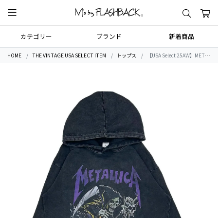
カテゴリー
ブランド
新着商品
HOME
THE VINTAGE USA SELECT ITEM
トップス
【USA Select 25AW】METALLICA OVERSIZE Vintage Sweat Hoodie1.