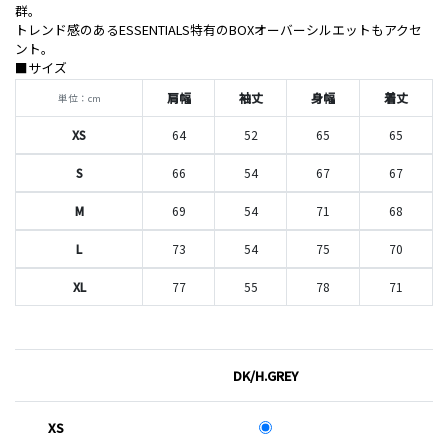
群。
トレンド感のあるESSENTIALS特有のBOXオーバーシルエットもアクセ
ント。
■サイズ
肩幅
袖丈
身幅
着丈
単位：cm
XS
64
52
65
65
S
66
54
67
67
M
69
54
71
68
L
73
54
75
70
XL
77
55
78
71
DK/H.GREY
XS