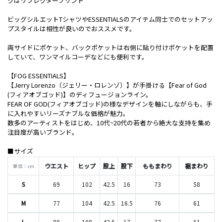
クはリフレクタープリント
ビッグシルエットTシャツやESSENTIALSのアイテム同士でのセットアッ
プスタイルは相性が良いのでおススメです。
両サイドにポケット、バックポケットは右側に貼り付けポケットを配置
していて、ワンマイルコーデなどにも便利です。
【FOG ESSENTIALS】
【Jerry Lorenzo（ジェリー・ロレンゾ）】が手掛ける【Fear of God
(フィアオブゴッド)】のディフュージョンライン。
FEAR OF GOD(フィアオブゴッド)の様なデザインを軸にしながらも、手
に入れやすいリーズナブルな価格が魅力。
数多のアーティストをはじめ、10代~20代の若者から絶大な支持を集め
注目度が高いブランド。
■サイズ
ウエスト
ヒップ
股上
股下
ももまわり
裾まわり
単位：cm
S
69
102
42.5
16
73
58
M
77
104
42.5
16.5
76
61
L
80
108
42.5
17
77
61