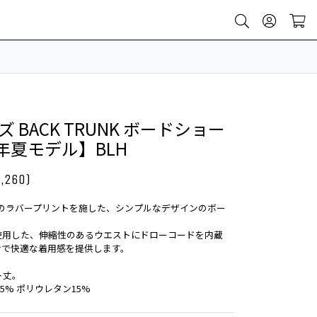
ンズ BACK TRUNK ボードショー
5年夏モデル】BLH
,260)
ゴのラバープリントを施した、シンプルなデザインのボー
使用した、伸縮性のあるウエストにドローコードを内蔵
ンで快適な着用感を提供します。
ト丈。
5% ポリウレタン15%