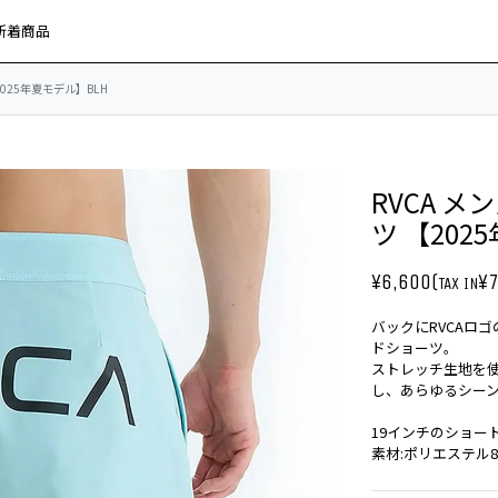
新着商品
【2025年夏モデル】BLH
RVCA メ
ツ 【202
¥6,600(
¥7
TAX IN
バックにRVCAロ
ドショーツ。
ストレッチ生地を
し、あらゆるシー
19インチのショー
素材:ポリエステル8