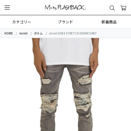
カテゴリー
ブランド
新着商品
HOME
mnml
ボトム
mnml X284 STRETCH DENIM GREY