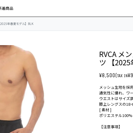
新着商品
 【2025年春夏モデル】BLK
RVCA メ
ツ 【202
¥8,500(
¥9
TAX IN
メッシュ生地を採
通気性に優れ、ワ
ウエストはサイズ
膝上レングスの18
[ 素材 ]
ポリエステル100%
【注意事項】