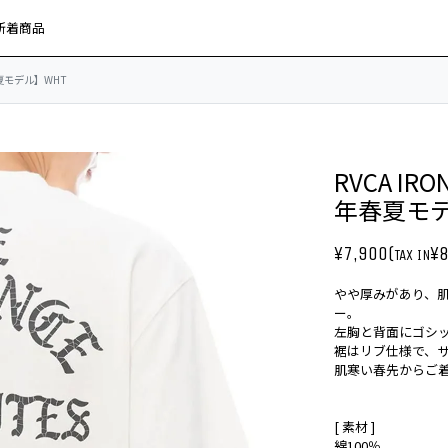
新着商品
年春夏モデル】WHT
RVCA IR
年春夏モデ
¥7,900(
¥8
TAX IN
やや厚みがあり、
ー。
左胸と背面にゴシッ
裾はリブ仕様で、
肌寒い春先からご
[ 素材 ]
綿100％