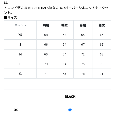
群。
トレンド感のあるESSENTIALS特有のBOXオーバーシルエットもアクセ
ント。
■サイズ
肩幅
袖丈
身幅
着丈
単位：cm
XS
64
52
65
65
S
66
54
67
67
M
69
54
71
68
L
73
54
75
70
XL
77
55
78
71
BLACK
XS