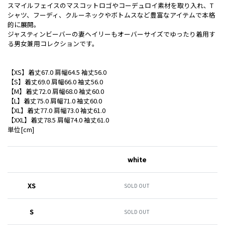
スマイルフェイスのマスコットロゴやコーデュロイ素材を取り入れ、T
シャツ、フーディ、クルーネックやボトムスなど豊富なアイテムで本格
的に展開。
ジャスティンビーバーの妻ヘイリーもオーバーサイズでゆったり着用す
る男女兼用コレクションです。
【XS】着丈67.0 肩幅64.5 袖丈56.0
【S】着丈69.0 肩幅66.0 袖丈56.0
【M】着丈72.0 肩幅68.0 袖丈60.0
【L】着丈75.0 肩幅71.0 袖丈60.0
【XL】着丈77.0 肩幅73.0 袖丈61.0
【XXL】着丈78.5 肩幅74.0 袖丈61.0
単位[cm]
white
XS
SOLD OUT
S
SOLD OUT