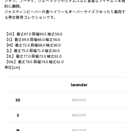
シャツ、フーディ、クルーネックやボトムスなど豊富なアイテムで本格
的に展開。
ジャスティンビーバーの妻ヘイリーもオーバーサイズでゆったり着用す
る男女兼用コレクションです。
【XS】着丈67.0 肩幅64.5 袖丈56.0
【S】着丈69.0 肩幅66.0 袖丈56.0
【M】着丈72.0 肩幅68.0 袖丈60.0
【L】着丈75.0 肩幅71.0 袖丈60.0
【XL】着丈77.0 肩幅73.0 袖丈61.0
【XXL】着丈78.5 肩幅74.0 袖丈61.0
単位[cm]
lavender
XS
SOLD OUT
S
SOLD OUT
M
SOLD OUT