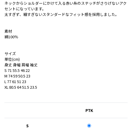
ネックからショルダーにかけて入る赤い糸のステッチがさりげないアク
セントになっています。
太すぎず、細すぎないスタンダードなフィット感を採用しました。
素材
綿100％
サイズ
単位(cm)
身丈 身幅 肩幅 袖丈
S 71 55.5 46 22
M 74 59 50.5 23
L 77 61 51 23
XL 80.5 64 51.5 23.5
PTK
S