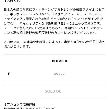
作入荷です。
日本人の顔の形状にフィッティングするトレンドの韓国スタイルにも合
う、平らなフラットレンズ×ワイドスクエアフレーム。 フロントに、
トライアングル配置された3点鋲(ビョウ)がワンポイント! デザイン性だ
けでなく、ハイクオリティな印象を受ける1本に仕上がっております。
スモークで色を入れ、UV効果はもちろん、今期のトレンドのファッシ
ョンと夏の相性抜群の透明度抜群のカラーレンズサングラスです。
※お使いのPCの環境設定の違いによって、実物と画像のお色が若干違う
場合がございます。
BLU×BLK
F
SOLD OUT
SOLD OUT
オプションの値段詳細
特定商取引法に基づく表記（返品等）