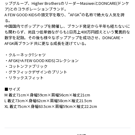
ップグループ、Higher BrothersのリーダーMasiweiとDONCARE(ドンケ
ア)とのコラボレーションブランド。
A FEW GOOD KIDSの頭文字を取り、"AFGK"の名称で絶大な人気を誇
る。
中国国内でポップアップを開催し、ブランド発足から半年も経たないに
も関わらず、尚且つ低単価ながらも1日売上400万円超えという驚異的な
数字を記録。その後も様々なポップアップを成功させ、DONCARE・
AFGK両ブランド共に更なる成長を遂げている。
・クルーネックTシャツ
・AFGK(=A FEW GOOD KIDS)コレクション
・コットンファブリック
・グラフィックデザインのプリント
・リラックスフィット
■サイズ
M 着丈71cm×身幅59cm×肩幅56cm×袖丈21cm
L 着丈73cm×身幅62cm×肩幅58cm×袖丈21.5cm
XL 着丈75cm×身幅63.5cm×肩幅59cm×袖丈22.2cm