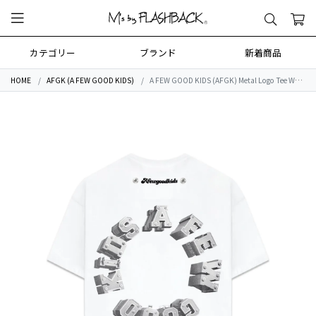
カテゴリー
ブランド
新着商品
HOME
AFGK (A FEW GOOD KIDS)
A FEW GOOD KIDS (AFGK) Metal Logo Tee WHITE