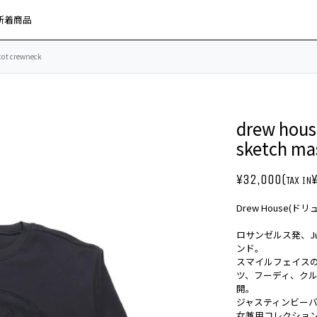
新着商品
ot crewneck
drew ho
sketch ma
¥32,000(
TAX IN
Drew House(ド
ロサンゼルス発、Jus
ンド。
スマイルフェイス
ツ、フーディ、ク
開。
ジャスティンビー
女兼用コレクショ