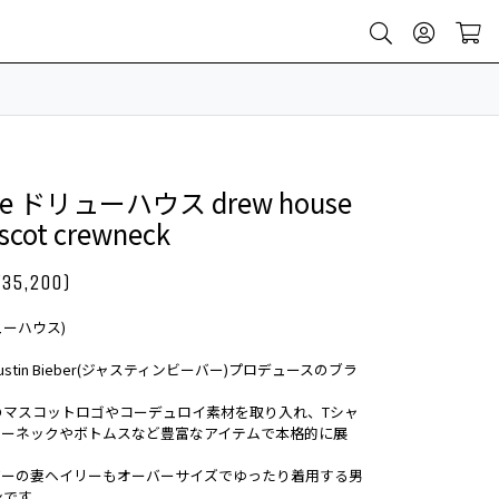
use ドリューハウス drew house
scot crewneck
¥35,200)
リューハウス)
tin Bieber(ジャスティンビーバー)プロデュースのブラ
のマスコットロゴやコーデュロイ素材を取り入れ、Tシャ
ルーネックやボトムスなど豊富なアイテムで本格的に展
バーの妻ヘイリーもオーバーサイズでゆったり着用する男
ンです。