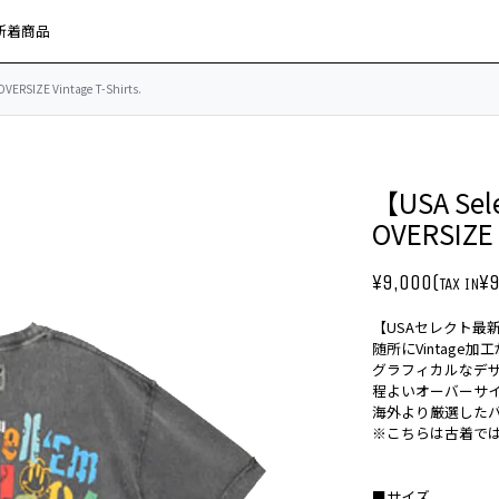
新着商品
VERSIZE Vintage T-Shirts.
【USA Sel
OVERSIZE V
¥9,000(
¥9
TAX IN
【USAセレクト最
随所にVintage
グラフィカルなデザイ
程よいオーバーサ
海外より厳選した
※こちらは古着で
■サイズ