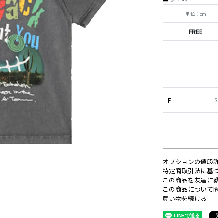
単位：cm
FREE
F
S
オプションの値段
特定商取引法に基
この商品を友達に
この商品について
買い物を続ける