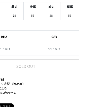
着丈
身幅
袖丈
肩幅
78
59
28
58
KHA
GRY
OLD OUT
SOLD OUT
SOLD OUT
詳細
づく表記（返品等）
教える
問い合わせる