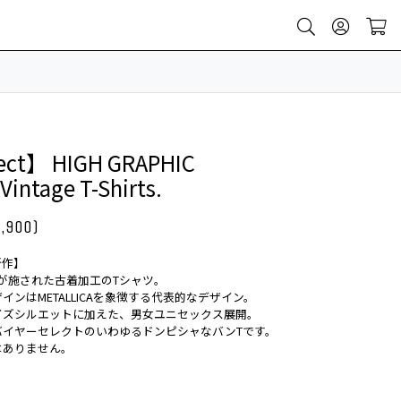
ect】 HIGH GRAPHIC
intage T-Shirts.
,900)
新作】
加工が施された古着加工のTシャツ。
ンはMETALLICAを象徴する代表的なデザイン。
イズシルエットに加えた、男女ユニセックス展開。
バイヤーセレクトのいわゆるドンピシャなバンTです。
はありません。