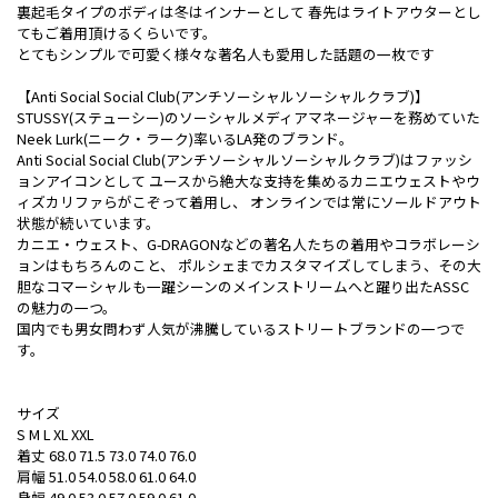
裏起毛タイプのボディは冬はインナーとして 春先はライトアウターとし
てもご着用頂けるくらいです。
とてもシンプルで可愛く様々な著名人も愛用した話題の一枚です
【Anti Social Social Club(アンチソーシャルソーシャルクラブ)】
STUSSY(ステューシー)のソーシャルメディアマネージャーを務めていた
Neek Lurk(ニーク・ラーク)率いるLA発のブランド。
Anti Social Social Club(アンチソーシャルソーシャルクラブ)はファッシ
ョンアイコンとして ユースから絶大な支持を集めるカニエウェストやウ
ィズカリファらがこぞって着用し、 オンラインでは常にソールドアウト
状態が続いています。
カニエ・ウェスト、G-DRAGONなどの著名人たちの着用やコラボレーシ
ョンはもちろんのこと、 ポルシェまでカスタマイズしてしまう、その大
胆なコマーシャルも一躍シーンのメインストリームへと躍り出たASSC
の魅力の一つ。
国内でも男女問わず人気が沸騰しているストリートブランドの一つで
す。
サイズ
S M L XL XXL
着丈 68.0 71.5 73.0 74.0 76.0
肩幅 51.0 54.0 58.0 61.0 64.0
身幅 49.0 53.0 57.0 59.0 61.0