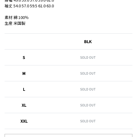
袖丈 54.0 57.0 59.5 61.0 63.0
素材 綿 100％
生産 米国製
BLK
S
SOLD OUT
M
SOLD OUT
L
SOLD OUT
XL
SOLD OUT
XXL
SOLD OUT