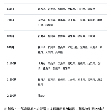
660円
青森県、岩手県、秋田県、宮城県、山形県、福島県
770円
茨城県、栃木県、群馬県、埼玉県、千葉県、東京都、神奈
川県、山梨県
880円
新潟県、静岡県、長野県、愛知県、岐阜県、三重県
990円
福井県、石川県、富山県、和歌山県、滋賀県、奈良県、京
都府、大阪府、兵庫県
1,100円
北海道、岡山県、広島県、鳥取県、島根県、山口県、香川
県、徳島県、愛媛県、高知県
1,200円
福岡県、佐賀県、長崎県、大分県、熊本県、宮崎県、鹿児
島県
2,200円
沖縄県
※ 離島・一部遠隔地への配送では都道府県別送料に離島特別配送料が